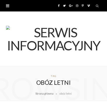
F
T
G
I
P
V
a
w
o
n
i
i
c
i
o
s
n
m
e
t
g
t
t
e
b
t
l
a
e
o
o
e
e
g
r
ROWSI
o
r
P
r
e
TAG
OBÓZ LETNI
k
l
a
s
»
Strona główna
obóz letni
u
m
t