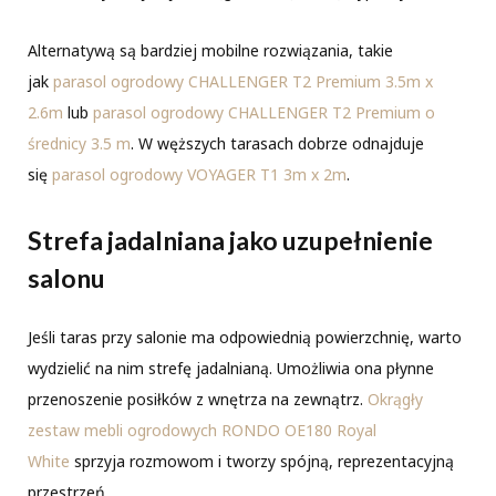
Alternatywą są bardziej mobilne rozwiązania, takie
jak
parasol ogrodowy CHALLENGER T2 Premium 3.5m x
2.6m
lub
parasol ogrodowy CHALLENGER T2 Premium o
średnicy 3.5 m
. W węższych tarasach dobrze odnajduje
się
parasol ogrodowy VOYAGER T1 3m x 2m
.
Strefa jadalniana jako uzupełnienie
salonu
Jeśli taras przy salonie ma odpowiednią powierzchnię, warto
wydzielić na nim strefę jadalnianą. Umożliwia ona płynne
przenoszenie posiłków z wnętrza na zewnątrz.
Okrągły
zestaw mebli ogrodowych RONDO OE180 Royal
White
sprzyja rozmowom i tworzy spójną, reprezentacyjną
przestrzeń.