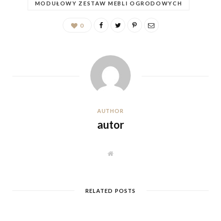
MODUŁOWY ZESTAW MEBLI OGRODOWYCH
0
AUTHOR
autor
W
e
b
s
i
t
RELATED POSTS
e