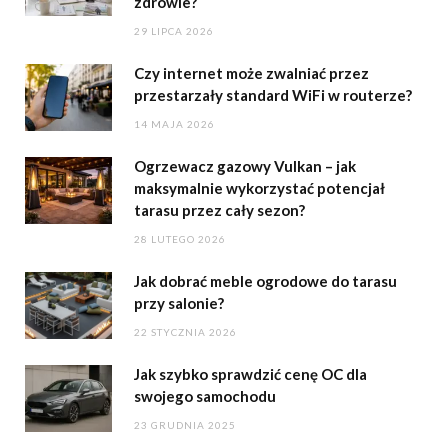
zdrowie?
29 LIPCA 2026
Czy internet może zwalniać przez
przestarzały standard WiFi w routerze?
14 MAJA 2026
Ogrzewacz gazowy Vulkan – jak
maksymalnie wykorzystać potencjał
tarasu przez cały sezon?
28 LUTEGO 2026
Jak dobrać meble ogrodowe do tarasu
przy salonie?
22 STYCZNIA 2026
Jak szybko sprawdzić cenę OC dla
swojego samochodu
23 GRUDNIA 2025