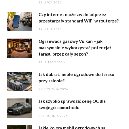
29 LIPCA 2026
Czy internet może zwalniać przez
przestarzały standard WiFi w routerze?
14 MAJA 2026
Ogrzewacz gazowy Vulkan – jak
maksymalnie wykorzystać potencjał
tarasu przez cały sezon?
28 LUTEGO 2026
Jak dobrać meble ogrodowe do tarasu
przy salonie?
22 STYCZNIA 2026
Jak szybko sprawdzić cenę OC dla
swojego samochodu
23 GRUDNIA 2025
Jakie kolory mebli ogrodowych są