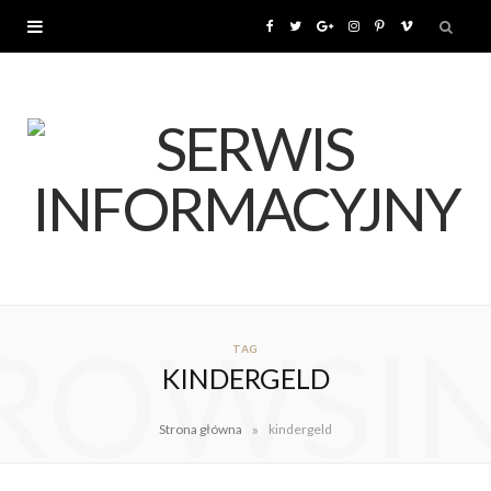
F
T
G
I
P
V
a
w
o
n
i
i
c
i
o
s
n
m
e
t
g
t
t
e
b
t
l
a
e
o
o
e
e
g
r
ROWSI
o
r
P
r
e
TAG
KINDERGELD
k
l
a
s
»
Strona główna
kindergeld
u
m
t