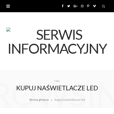
F
T
G
I
P
V
a
w
o
n
i
i
c
i
o
s
n
m
e
t
g
t
t
e
b
t
l
a
e
o
o
e
e
g
r
ROWSI
o
r
P
r
e
TAG
KUPUJ NAŚWIETLACZE LED
k
l
a
s
»
Strona główna
kupuj naświetlacze led
u
m
t