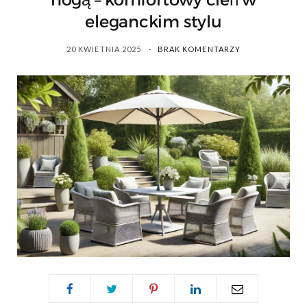
nogą – komfortowy cień w
s
eleganckim stylu
20 KWIETNIA 2025
BRAK KOMENTARZY