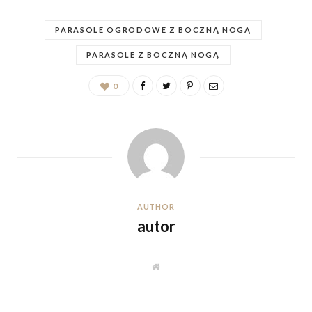
PARASOLE OGRODOWE Z BOCZNĄ NOGĄ
PARASOLE Z BOCZNĄ NOGĄ
0
AUTHOR
autor
W
e
b
s
i
t